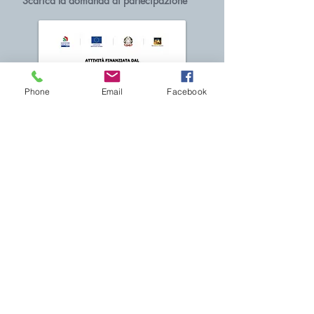
Scarica la domanda di partecipazione
Phone
Email
Facebook
Telefono
mob.
339 1214728
fisso
049 9406541