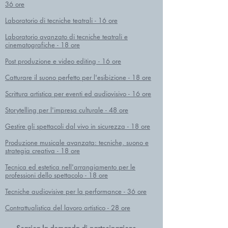
36 ore
Laboratorio di tecniche teatrali - 16 ore
Laboratorio avanzato di tecniche teatrali e
cinematografiche - 18 ore
Post produzione e video editing - 16 ore
Catturare il suono perfetto per l'esibizione - 18 ore
Scrittura artistica per eventi ed audiovisivo - 16 ore
Storytelling per l'impresa culturale - 48 ore
Gestire gli spettacoli dal vivo in sicurezza - 18 ore
Produzione musicale avanzata: tecniche, suono e
strategia creativa - 18 ore
Tecnica ed estetica nell'arrangiamento per le
professioni dello spettacolo - 18 ore
Tecniche audiovisive per la performance - 36 ore
Contrattualistica del lavoro artistico - 28 ore