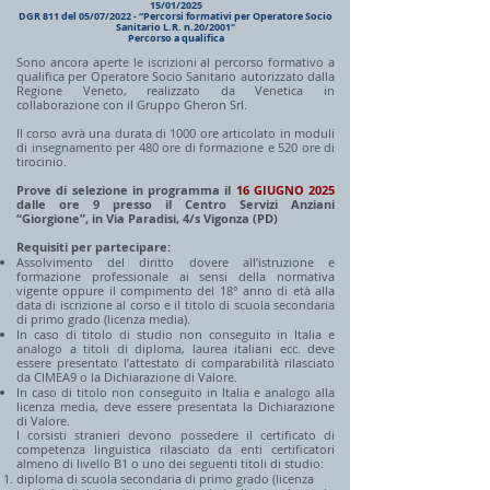
15/01/2025
DGR 811 del 05/07/2022 - “Percorsi formativi per Operatore Socio
Sanitario L.R. n.20/2001"
Percorso a qualifica
Sono ancora aperte le iscrizioni al percorso formativo a
qualifica per Operatore Socio Sanitario autorizzato dalla
Regione Veneto, realizzato da Venetica in
collaborazione con il Gruppo Gheron Srl.
Il corso avrà una durata di 1000 ore articolato in moduli
di insegnamento per 480 ore di formazione e 520 ore di
tirocinio
.
Prove di selezione in programma il
16 GIUGNO 2025
dalle ore 9 presso il Centro Servizi Anziani
“Giorgione”, in Via Paradisi, 4/s Vigonza (PD)
Requisiti per partecipare:
Assolvimento del diritto dovere all’istruzione e
formazione professionale ai sensi della normativa
vigente oppure il compimento del 18° anno di età alla
data di iscrizione al corso e il titolo di scuola secondaria
di primo grado (licenza media).
In caso di titolo di studio non conseguito in Italia e
analogo a titoli di diploma, laurea italiani ecc. deve
essere presentato l’attestato di comparabilità rilasciato
da CIMEA9 o la Dichiarazione di Valore.
In caso di titolo non conseguito in Italia e analogo alla
licenza media, deve essere presentata la Dichiarazione
di Valore.
I corsisti stranieri devono possedere il certificato di
competenza linguistica rilasciato da enti certificatori
almeno di livello B1 o uno dei seguenti titoli di studio:
diploma di scuola secondaria di primo grado (licenza