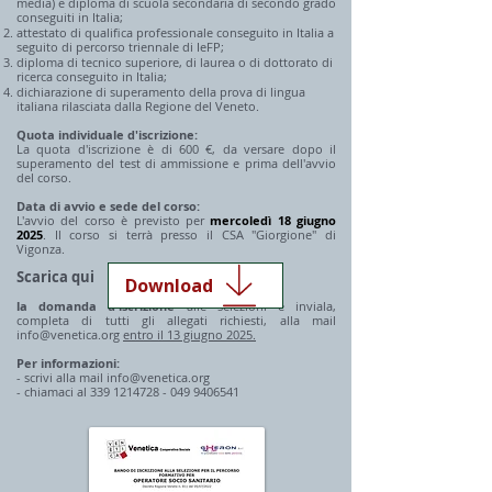
media) e diploma di scuola secondaria di secondo grado
conseguiti in Italia;
attestato di qualifica professionale conseguito in Italia a
seguito di percorso triennale di IeFP;
diploma di tecnico superiore, di laurea o di dottorato di
ricerca conseguito in Italia;
dichiarazione di superamento della prova di lingua
italiana rilasciata dalla Regione del Veneto.
Quota individuale d'iscrizione:
La quota d'iscrizione è di 600 €, da versare dopo il
superamento del test di ammissione e prima dell'avvio
del corso.
Data di avvio e sede del corso:
L'avvio del corso è previsto per
mercoledì 18 giugno
2025
. Il corso si terrà presso il CSA "Giorgione" di
Vigonza.
Scarica qui
Download
la domanda d'iscrizione
alle selezioni e inviala,
completa di tutti gli allegati richiesti, alla mail
info@venetica.org
entro il 13 giugno 2025.
Per informazioni:
- scrivi alla mail
info@venetica.org
- chiamaci al
339 1214728 - 049
9406541